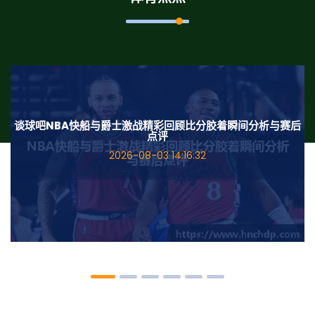
谈球吧NBA快船与爵士激战精彩回顾比分胶着瞬间分析与赛后
点评
2026-08-03 14:16:32