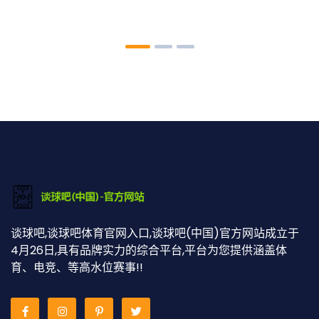
谈球吧,谈球吧体育官网入口,谈球吧(中国)官方网站成立于
4月26日,具有品牌实力的综合平台,平台为您提供涵盖体
育、电竞、等高水位赛事!!