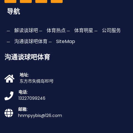
导航
解读谈球吧
体育热点
体育明星
公司服务
沟通谈球吧体育
SiteMap
沟通谈球吧体育
地址:
东方市失绸岛161号
电话:
13227099246
邮箱:
hnmpyybis@126.com