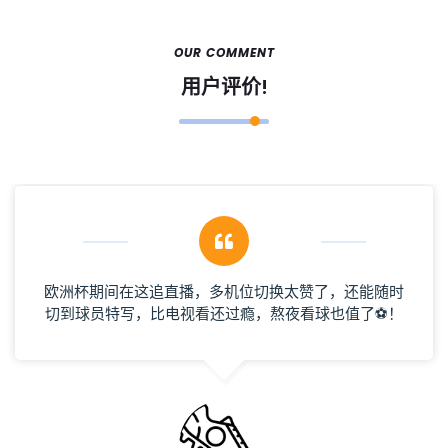
OUR COMMENT
用户评价!
欧洲杯期间在这追直播，多机位切换太赞了，还能随时
切到球员特写，比电视看还过瘾，熬夜看球也值了⚽！