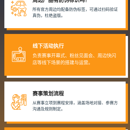
周边产品有防伪标识吗？
所有官方周边均配备防伪标签，可通过扫码验证
真伪，杜绝盗版。
线下活动执行
负责赛事开幕式、粉丝见面会、周边快闪
店等线下场景的搭建与运营。
赛事策划流程
从赛事立项到赛程安排，涵盖场地对接、参赛方
沟通及规则制定。