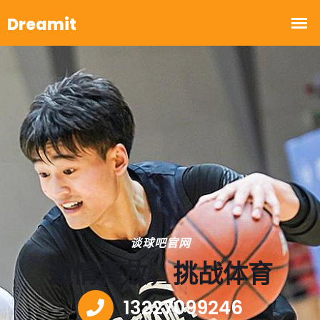
谈球吧官网
激情释放，挑战体育
13227099246