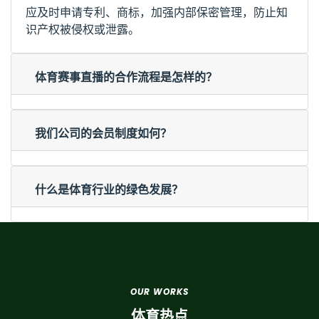
应及时申请专利、商标，加强内部保密管理，防止知
识产权被侵权或泄露。
体育赛事直播的合作流程是怎样的？
我们公司的会员制度如何？
什么是体育行业的绿色发展？
OUR WORKS
体育热点