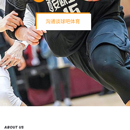
沟通谈球吧体育
ABOUT US