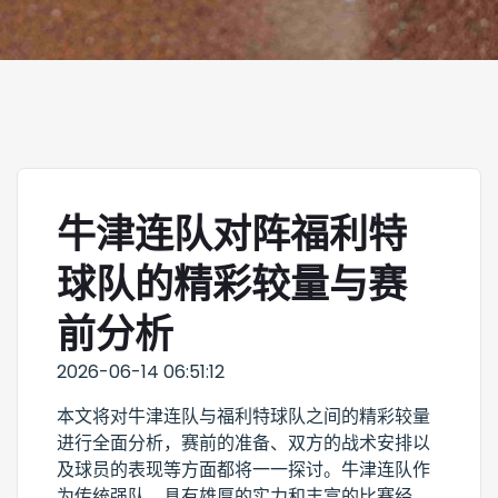
牛津连队对阵福利特
球队的精彩较量与赛
前分析
2026-06-14 06:51:12
本文将对牛津连队与福利特球队之间的精彩较量
进行全面分析，赛前的准备、双方的战术安排以
及球员的表现等方面都将一一探讨。牛津连队作
为传统强队，具有雄厚的实力和丰富的比赛经