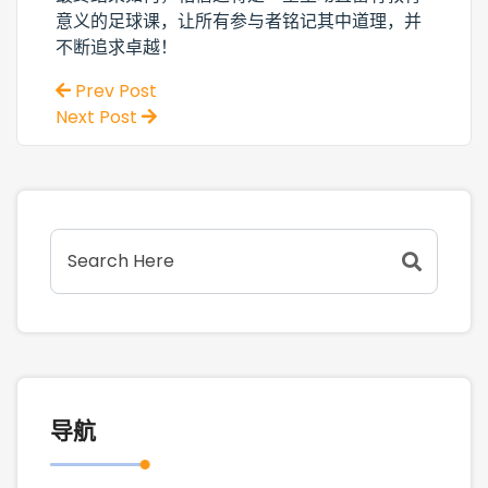
意义的足球课，让所有参与者铭记其中道理，并
不断追求卓越！
Prev Post
Next Post
导航