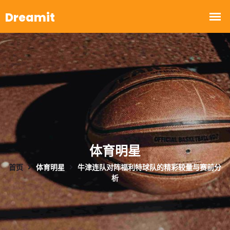
体育明星
首页
体育明星
牛津连队对阵福利特球队的精彩较量与赛前分
析