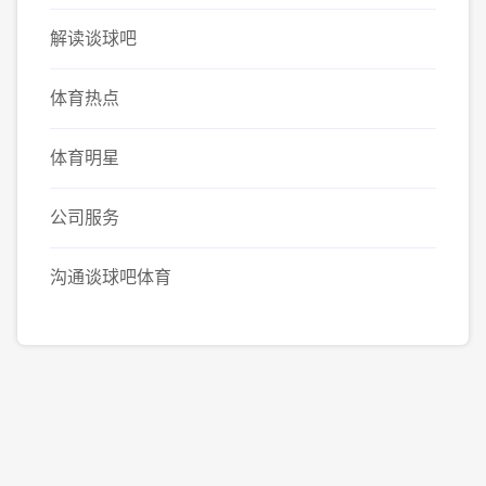
解读谈球吧
体育热点
体育明星
公司服务
沟通谈球吧体育