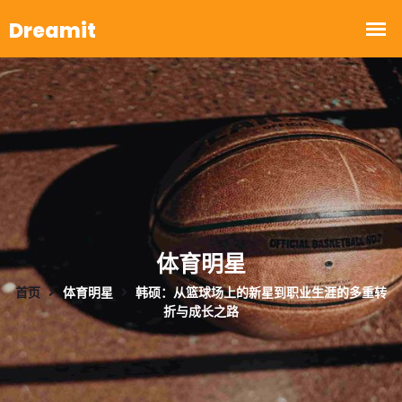
体育明星
首页
体育明星
韩硕：从篮球场上的新星到职业生涯的多重转
折与成长之路