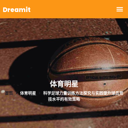
体育明星
首页
体育明星
科学足球力量训练方法探究与实践提升球员竞
技水平的有效策略