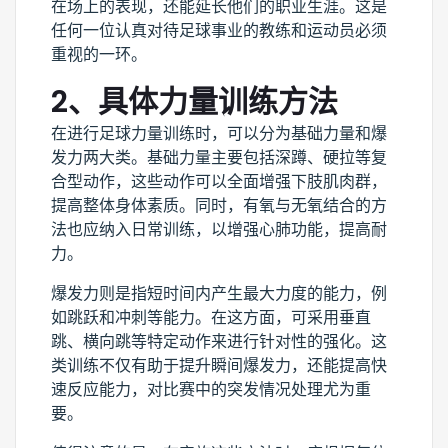
在场上的表现，还能延长他们的职业生涯。这是
任何一位认真对待足球事业的教练和运动员必须
重视的一环。
2、具体力量训练方法
在进行足球力量训练时，可以分为基础力量和爆
发力两大类。基础力量主要包括深蹲、硬拉等复
合型动作，这些动作可以全面增强下肢肌肉群，
提高整体身体素质。同时，有氧与无氧结合的方
法也应纳入日常训练，以增强心肺功能，提高耐
力。
爆发力则是指短时间内产生最大力度的能力，例
如跳跃和冲刺等能力。在这方面，可采用垂直
跳、横向跳等特定动作来进行针对性的强化。这
类训练不仅有助于提升瞬间爆发力，还能提高快
速反应能力，对比赛中的突发情况处理尤为重
要。