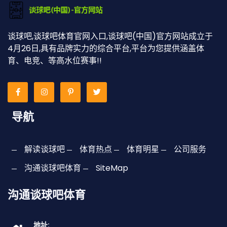
谈球吧,谈球吧体育官网入口,谈球吧(中国)官方网站成立于
4月26日,具有品牌实力的综合平台,平台为您提供涵盖体
育、电竞、等高水位赛事!!
导航
解读谈球吧
体育热点
体育明星
公司服务
沟通谈球吧体育
SiteMap
沟通谈球吧体育
地址: