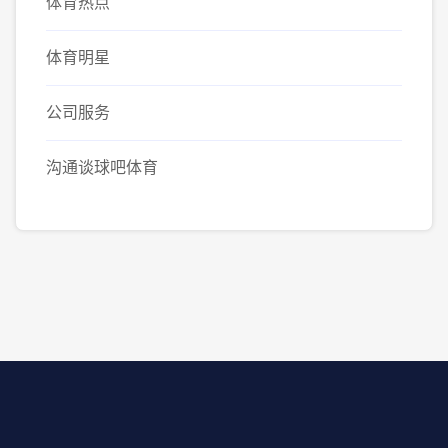
体育热点
体育明星
公司服务
沟通谈球吧体育