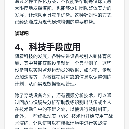
通过这种个性化方案，不仅能够帮助每位球员最
大限度地发挥潜能，也能够促进团队整体实力的
发展，让球队更具竞争优势。这种针对性的方式
已经逐渐成为现代足球培训的重要趋势。
谈球吧
4、科技手段应用
随着科技的发展，各种先进设备被引入到体育领
域，其中智能穿戴设备就是一个典型例子。这些
设备可以实时监测运动员的数据，如心率、步频
及加速度等，为教练提供可靠的信息以调整训练
计划，从而实现数据驱动管理。
除了穿戴设备之外，还有视频分析技术，可以通
过回放与慢镜头分析帮助教练识别出队伍或个人
在技术动作中的不足之处，以便进行及时纠正。
此外，一些虚拟现实（VR）技术也开始应用于战
术演练，让队伍可以在模拟环境中进行实战演