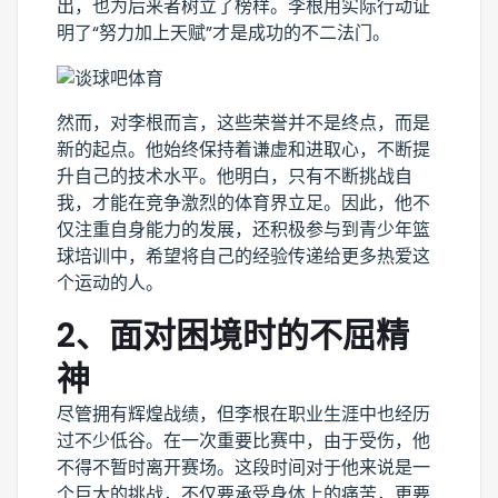
出，也为后来者树立了榜样。李根用实际行动证
明了“努力加上天赋”才是成功的不二法门。
然而，对李根而言，这些荣誉并不是终点，而是
新的起点。他始终保持着谦虚和进取心，不断提
升自己的技术水平。他明白，只有不断挑战自
我，才能在竞争激烈的体育界立足。因此，他不
仅注重自身能力的发展，还积极参与到青少年篮
球培训中，希望将自己的经验传递给更多热爱这
个运动的人。
2、面对困境时的不屈精
神
尽管拥有辉煌战绩，但李根在职业生涯中也经历
过不少低谷。在一次重要比赛中，由于受伤，他
不得不暂时离开赛场。这段时间对于他来说是一
个巨大的挑战，不仅要承受身体上的痛苦，更要