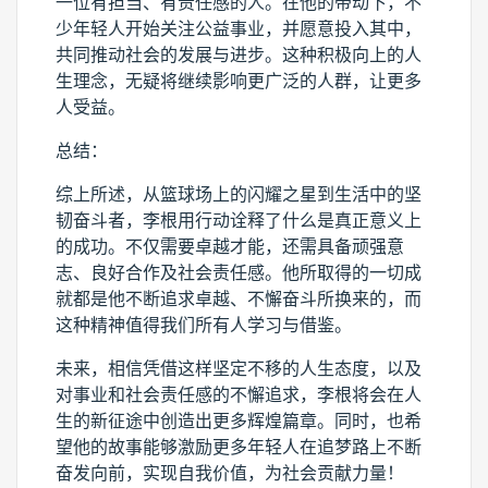
一位有担当、有责任感的人。在他的带动下，不
少年轻人开始关注公益事业，并愿意投入其中，
共同推动社会的发展与进步。这种积极向上的人
生理念，无疑将继续影响更广泛的人群，让更多
人受益。
总结：
综上所述，从篮球场上的闪耀之星到生活中的坚
韧奋斗者，李根用行动诠释了什么是真正意义上
的成功。不仅需要卓越才能，还需具备顽强意
志、良好合作及社会责任感。他所取得的一切成
就都是他不断追求卓越、不懈奋斗所换来的，而
这种精神值得我们所有人学习与借鉴。
未来，相信凭借这样坚定不移的人生态度，以及
对事业和社会责任感的不懈追求，李根将会在人
生的新征途中创造出更多辉煌篇章。同时，也希
望他的故事能够激励更多年轻人在追梦路上不断
奋发向前，实现自我价值，为社会贡献力量！