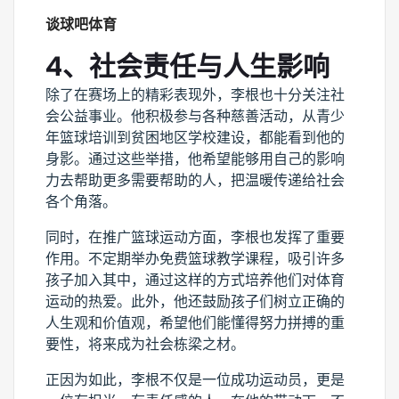
谈球吧体育
4、社会责任与人生影响
除了在赛场上的精彩表现外，李根也十分关注社
会公益事业。他积极参与各种慈善活动，从青少
年篮球培训到贫困地区学校建设，都能看到他的
身影。通过这些举措，他希望能够用自己的影响
力去帮助更多需要帮助的人，把温暖传递给社会
各个角落。
同时，在推广篮球运动方面，李根也发挥了重要
作用。不定期举办免费篮球教学课程，吸引许多
孩子加入其中，通过这样的方式培养他们对体育
运动的热爱。此外，他还鼓励孩子们树立正确的
人生观和价值观，希望他们能懂得努力拼搏的重
要性，将来成为社会栋梁之材。
正因为如此，李根不仅是一位成功运动员，更是