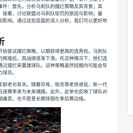
事件：首先，分析马刺队的摆烂策略及其背景；其
；接着，讨论联盟对马刺队惩罚的原因与影响；最
和影响。通过这些层面的深入分析，我们可以更好地
析
开始尝试摆烂策略，以期获得更高的选秀权。马刺队
的辉煌后，其战绩逐渐下滑。在这种情况下，他们选
通过摆烂来重建球队。这种策略虽然短期内可能会导
力球员。
年龄老化有关。随着邓肯、帕克等老将退役，新一代
低迷赛季来为未来铺路。此外，此举也反映了球队对
期痛苦，也不愿意长期徘徊在季后赛边缘。