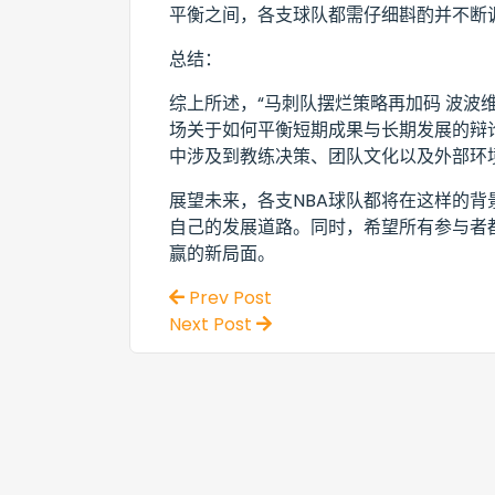
平衡之间，各支球队都需仔细斟酌并不断
总结：
综上所述，“马刺队摆烂策略再加码 波波
场关于如何平衡短期成果与长期发展的辩
中涉及到教练决策、团队文化以及外部环
展望未来，各支NBA球队都将在这样的
自己的发展道路。同时，希望所有参与者
赢的新局面。
Prev Post
Next Post