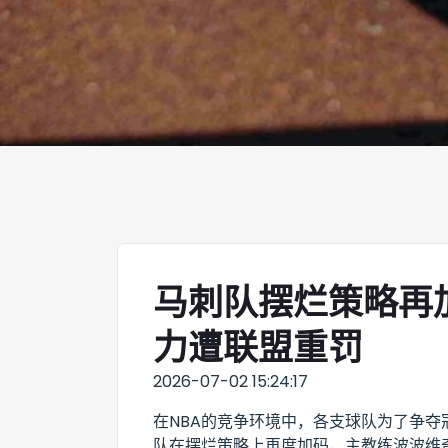
马刺队摆烂策略再
力遭联盟重罚
2026-07-02 15:24:17
在NBA的竞争环境中，各支球队为了争
队在摆烂策略上再度加码，主教练波波维