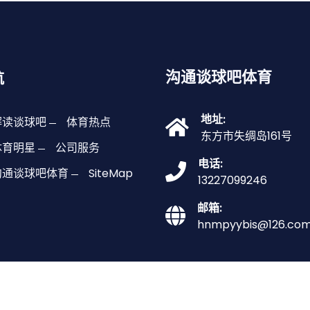
沟通谈球吧体育
航
地址:
解读谈球吧
体育热点
东方市失绸岛161号
体育明星
公司服务
电话:
沟通谈球吧体育
SiteMap
13227099246
邮箱:
hnmpyybis@126.co
球吧app
.