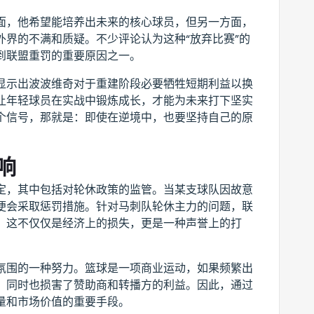
面，他希望能培养出未来的核心球员，但另一方面，
界的不满和质疑。不少评论认为这种“放弃比赛”的
到联盟重罚的重要原因之一。
显示出波波维奇对于重建阶段必要牺牲短期利益以换
让年轻球员在实战中锻炼成长，才能为未来打下坚实
个信号，那就是：即使在逆境中，也要坚持自己的原
响
规定，其中包括对轮休政策的监管。当某支球队因故意
便会采取惩罚措施。针对马刺队轮休主力的问题，联
。这不仅仅是经济上的损失，更是一种声誉上的打
氛围的一种努力。篮球是一项商业运动，如果频繁出
，同时也损害了赞助商和转播方的利益。因此，通过
量和市场价值的重要手段。