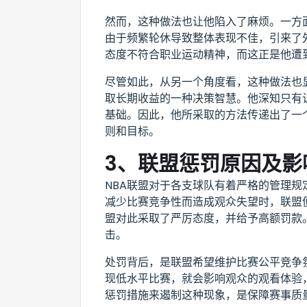
然而，这种做法也让他陷入了麻烦。一方
由于频繁轮休导致整体表现不佳，引来了外
态度不符合职业运动精神，而这正是他遭
尽管如此，从另一个角度看，这种做法也
取长期收益的一种决策智慧。他深知只有
基础。因此，他所采取的方法传递出了一
则和目标。
3、联盟惩罚原因及影
NBA联盟对于各支球队有着严格的管理
减少比赛竞争性而造成观众失望时，联盟
盟对此采取了严厉态度，并给予高额罚款
击。
处罚背后，是联盟希望维护比赛公平竞争
现低水平比赛，就会影响观众的观看体验
惩罚措施来遏制这种现象，是保障赛事质