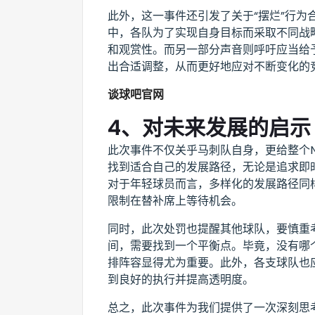
此外，这一事件还引发了关于“摆烂”行为
中，各队为了实现自身目标而采取不同战
和观赏性。而另一部分声音则呼吁应当给
出合适调整，从而更好地应对不断变化的
谈球吧官网
4、对未来发展的启示
此次事件不仅关乎马刺队自身，更给整个
找到适合自己的发展路径，无论是追求即
对于年轻球员而言，多样化的发展路径同
限制在替补席上等待机会。
同时，此次处罚也提醒其他球队，要慎重
间，需要找到一个平衡点。毕竟，没有哪
排阵容显得尤为重要。此外，各支球队也
到良好的执行并提高透明度。
总之，此次事件为我们提供了一次深刻思