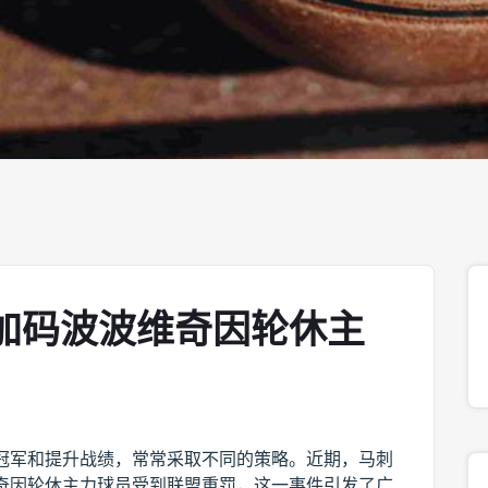
加码波波维奇因轮休主
夺冠军和提升战绩，常常采取不同的策略。近期，马刺
奇因轮休主力球员受到联盟重罚，这一事件引发了广