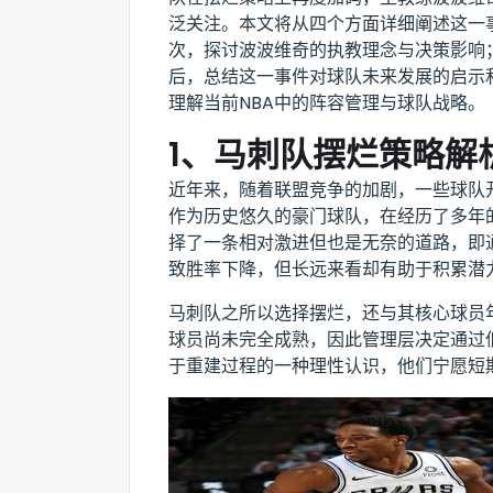
泛关注。本文将从四个方面详细阐述这一
次，探讨波波维奇的执教理念与决策影响
后，总结这一事件对球队未来发展的启示
理解当前NBA中的阵容管理与球队战略。
1、马刺队摆烂策略解
近年来，随着联盟竞争的加剧，一些球队
作为历史悠久的豪门球队，在经历了多年
择了一条相对激进但也是无奈的道路，即
致胜率下降，但长远来看却有助于积累潜
马刺队之所以选择摆烂，还与其核心球员
球员尚未完全成熟，因此管理层决定通过
于重建过程的一种理性认识，他们宁愿短