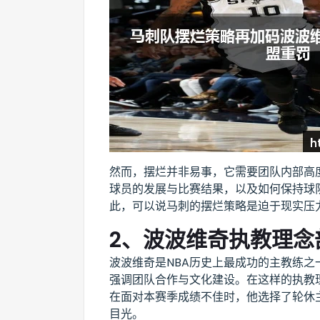
然而，摆烂并非易事，它需要团队内部高
球员的发展与比赛结果，以及如何保持球
此，可以说马刺的摆烂策略是迫于现实压
2、波波维奇执教理念
波波维奇是NBA历史上最成功的主教练
强调团队合作与文化建设。在这样的执教
在面对本赛季成绩不佳时，他选择了轮休
目光。