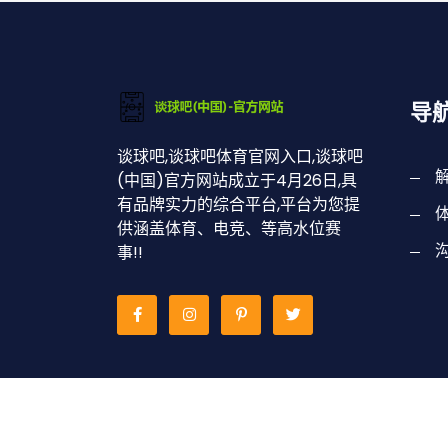
导
谈球吧,谈球吧体育官网入口,谈球吧
(中国)官方网站成立于4月26日,具
有品牌实力的综合平台,平台为您提
供涵盖体育、电竞、等高水位赛
事!!
Copyright © 2023 - All Rights Reserved
谈