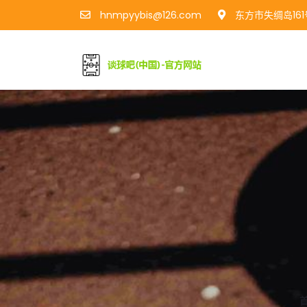
hnmpyybis@126.com
东方市失绸岛161