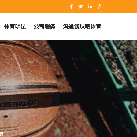
体育明星
公司服务
沟通谈球吧体育
罚