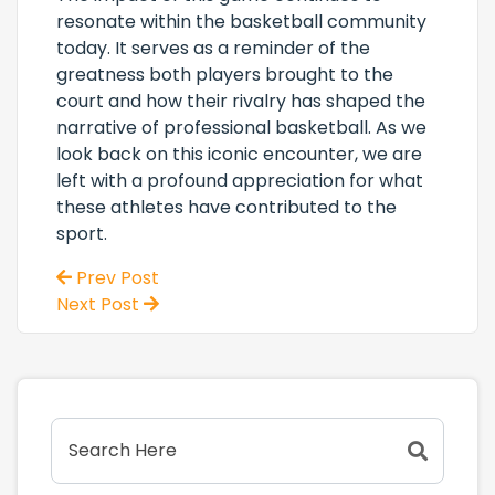
resonate within the basketball community
today. It serves as a reminder of the
greatness both players brought to the
court and how their rivalry has shaped the
narrative of professional basketball. As we
look back on this iconic encounter, we are
left with a profound appreciation for what
these athletes have contributed to the
sport.
Prev Post
Next Post