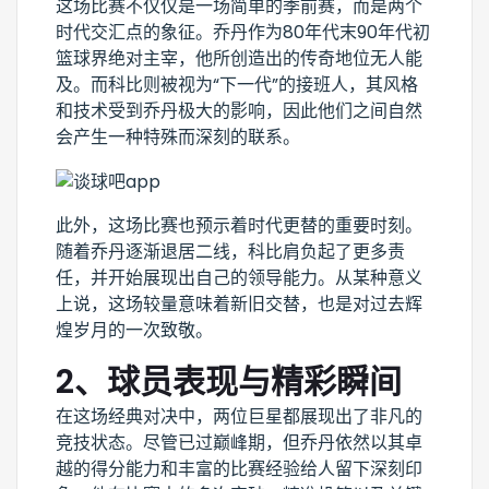
这场比赛不仅仅是一场简单的季前赛，而是两个
时代交汇点的象征。乔丹作为80年代末90年代初
篮球界绝对主宰，他所创造出的传奇地位无人能
及。而科比则被视为“下一代”的接班人，其风格
和技术受到乔丹极大的影响，因此他们之间自然
会产生一种特殊而深刻的联系。
此外，这场比赛也预示着时代更替的重要时刻。
随着乔丹逐渐退居二线，科比肩负起了更多责
任，并开始展现出自己的领导能力。从某种意义
上说，这场较量意味着新旧交替，也是对过去辉
煌岁月的一次致敬。
2、球员表现与精彩瞬间
在这场经典对决中，两位巨星都展现出了非凡的
竞技状态。尽管已过巅峰期，但乔丹依然以其卓
越的得分能力和丰富的比赛经验给人留下深刻印