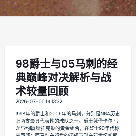
98爵士与05马刺的经
典巅峰对决解析与战
术较量回顾
2026-07-06 14:13:32
1998年的爵士和2005年的马刺，分别是NBA历史
上两支最具代表性的球队之一。爵士凭借卡尔·马
龙与约翰·斯托克顿的黄金组合，在整个90年代称
霸西部；而马刺在邓肯的带领下则在新世纪初期