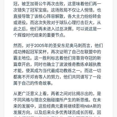
冠，被芝加哥公牛再次击败，这意味着他们再一
次错失了冠军宝座。这场败局不仅让人惋惜，也
直接导致了该核心阵容解散，各大主力纷纷转会
或退役。而这次失败对于球队心理打击巨大，从
此之后，他们再未进入过总决赛，可以说这是一
个辉煌时代结束的重要节点。
然而，对于2005年的圣安东尼奥马刺而言，他们
成功捧起冠军奖杯，再次证明了自己在联盟中的
霸主地位。这一胜利标志着他们背靠背夺冠的新
篇章开启，同时也确立了波波维奇教练卓越执教
才能，使其成为当代最成功教练之一。而这一切
都离不开邓肯等人的努力，他们共同谱写了一段
属于自己的传奇故事。
从更广泛意义上看，两者之间对比揭示出的，是
不同风格与理念交融碰撞所产生的新思维。在未
来的发展中，这些经典元素将继续影响NBA新的
发展方向，以及后来众多优秀球员成长历程，因