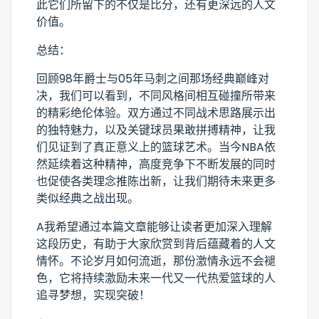
此它们所留下的不仅是比分，还有更深远的人文
价值。
总结：
回顾98年爵士与05年马刺之间那场经典巅峰对
决，我们可以看到，不同风格间相互碰撞所带来
的精彩绝伦体验。双方通过不同战术思路展示出
的独特魅力，以及关键球员果敢拼搏精神，让我
们见证到了真正意义上的篮球艺术。当今NBA依
然延续着这种精神，高度竞争下不断发展的同时
也促使各类理念推陈出新，让我们期待未来更多
类似经典之战出现。
A我希望通过本篇文章能够让读者更加深入理解
这段历史，有助于大家欣赏到背后蕴藏着的人文
情怀。不论岁月如何流逝，那份激情永远不会褪
色，它将持续激励未来一代又一代热爱篮球的人
追寻梦想，实现突破！