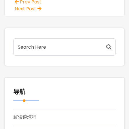
Prev Post
Next Post
导航
解读谈球吧