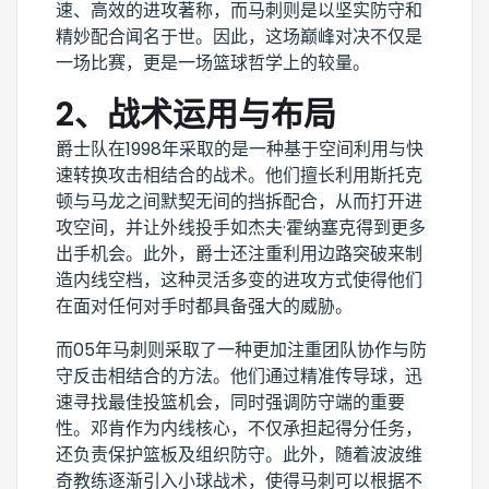
速、高效的进攻著称，而马刺则是以坚实防守和
精妙配合闻名于世。因此，这场巅峰对决不仅是
一场比赛，更是一场篮球哲学上的较量。
2、战术运用与布局
爵士队在1998年采取的是一种基于空间利用与快
速转换攻击相结合的战术。他们擅长利用斯托克
顿与马龙之间默契无间的挡拆配合，从而打开进
攻空间，并让外线投手如杰夫·霍纳塞克得到更多
出手机会。此外，爵士还注重利用边路突破来制
造内线空档，这种灵活多变的进攻方式使得他们
在面对任何对手时都具备强大的威胁。
而05年马刺则采取了一种更加注重团队协作与防
守反击相结合的方法。他们通过精准传导球，迅
速寻找最佳投篮机会，同时强调防守端的重要
性。邓肯作为内线核心，不仅承担起得分任务，
还负责保护篮板及组织防守。此外，随着波波维
奇教练逐渐引入小球战术，使得马刺可以根据不