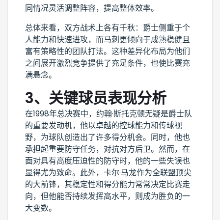
同情况灵活调整阵容，提高整体效率。
总体来看，双方战术上各有千秋：爵士侧重于个
人能力和快速进攻，而马刺更倾向于成熟稳健且
富有策略性的团队打法。这种差异化布局为他们
之间展开激烈竞争提供了充足条件，也使比赛充
满悬念。
3、关键球员表现分析
在1998年总决赛中，约翰·斯托克顿无疑是爵士队
的重要发动机，他以卓越的控球能力和传球视
野，为球队创造出了许多得分机会。同时，他也
承担起重要防守任务，对抗对方后卫。然而，在
面对具有高度压迫性的防守时，他的一些失误也
显得尤为致命。此外，卡尔·马龙作为全联盟顶尖
的大前锋，其稳定性和得分能力常常决定比赛走
向，但他能否持续发挥高水平，则成为胜负的一
大变数。