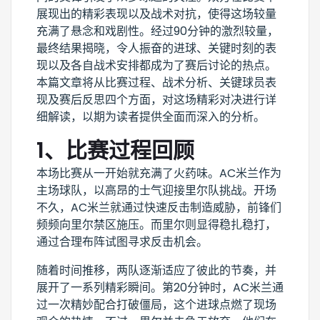
展现出的精彩表现以及战术对抗，使得这场较量
充满了悬念和戏剧性。经过90分钟的激烈较量，
最终结果揭晓，令人振奋的进球、关键时刻的表
现以及各自战术安排都成为了赛后讨论的热点。
本篇文章将从比赛过程、战术分析、关键球员表
现及赛后反思四个方面，对这场精彩对决进行详
细解读，以期为读者提供全面而深入的分析。
1、比赛过程回顾
本场比赛从一开始就充满了火药味。AC米兰作为
主场球队，以高昂的士气迎接里尔队挑战。开场
不久，AC米兰就通过快速反击制造威胁，前锋们
频频向里尔禁区施压。而里尔则显得稳扎稳打，
通过合理布阵试图寻求反击机会。
随着时间推移，两队逐渐适应了彼此的节奏，并
展开了一系列精彩瞬间。第20分钟时，AC米兰通
过一次精妙配合打破僵局，这个进球点燃了现场