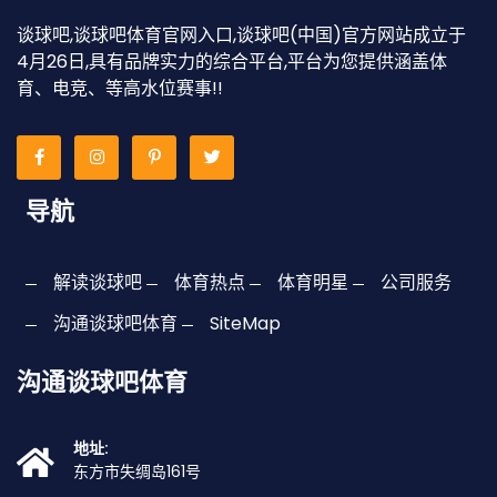
谈球吧,谈球吧体育官网入口,谈球吧(中国)官方网站成立于
4月26日,具有品牌实力的综合平台,平台为您提供涵盖体
育、电竞、等高水位赛事!!
导航
解读谈球吧
体育热点
体育明星
公司服务
沟通谈球吧体育
SiteMap
沟通谈球吧体育
地址:
东方市失绸岛161号