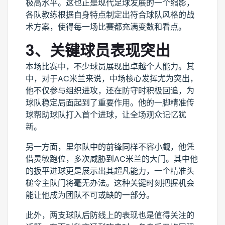
极高水平。这也正是现代足球发展的一个缩影，
各队教练根据自身特点制定出符合球队风格的战
术方案，使得每一场比赛都充满变数和看点。
3、关键球员表现突出
本场比赛中，不少球员展现出卓越个人能力。其
中，对于AC米兰来说，中场核心发挥尤为突出，
他不仅参与组织进攻，还在防守时积极回追，为
球队稳定局面起到了重要作用。他的一脚精准传
球帮助球队打入首个进球，让全场观众记忆犹
新。
另一方面，里尔队中的前锋同样不容小觑，他凭
借灵敏跑位，多次威胁到AC米兰的大门。其中他
的扳平进球更是展示出其超凡能力，一个精准头
槌令主队门将毫无办法。这种关键时刻把握机会
能让他成为团队不可或缺的一部分。
此外，两支球队后防线上的表现也是值得关注的