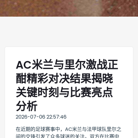
AC米兰与里尔激战正
酣精彩对决结果揭晓
关键时刻与比赛亮点
分析
2026-07-06 22:57:46
在近期的足球赛事中，AC米兰与法甲球队里尔之
间的交锋引发了众多球迷的关注。双方在比赛中