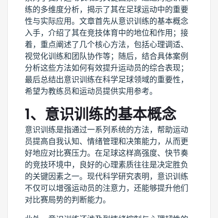
练的多维度分析，揭示了其在足球运动中的重要
性与实际应用。文章首先从意识训练的基本概念
入手，介绍了其在竞技体育中的地位和作用；接
着，重点阐述了几个核心方法，包括心理调适、
视觉化训练和团队协作等；随后，结合具体案例
分析这些方法如何有效提升运动员的综合表现；
最后总结出意识训练在科学足球领域的重要性，
希望为教练员和运动员提供实用参考。
1、意识训练的基本概念
意识训练是指通过一系列系统的方法，帮助运动
员提高自我认知、情绪管理和决策能力，从而更
好地应对比赛压力。在足球这样高强度、快节奏
的竞技环境中，良好的心理素质往往是决定胜负
的关键因素之一。现代科学研究表明，意识训练
不仅可以增强运动员的注意力，还能够提升他们
对比赛局势的判断能力。