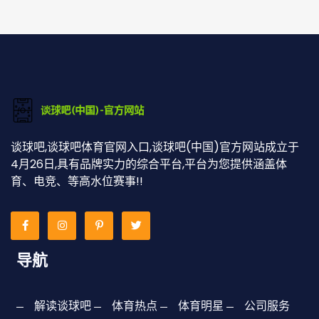
谈球吧,谈球吧体育官网入口,谈球吧(中国)官方网站成立于
4月26日,具有品牌实力的综合平台,平台为您提供涵盖体
育、电竞、等高水位赛事!!
导航
解读谈球吧
体育热点
体育明星
公司服务