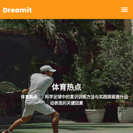
体育热点
首页
体育热点
科学足球中的意识训练方法与实践探索提升运
动表现的关键因素