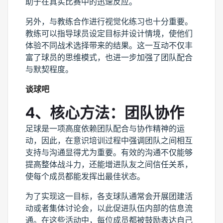
助于在真实比赛中的迅速反应。
另外，与教练合作进行视觉化练习也十分重要。
教练可以指导球员设定目标并设计情境，使他们
体验不同战术选择带来的结果。这一互动不仅丰
富了球员的思维模式，也进一步加强了团队配合
与默契程度。
谈球吧
4、核心方法：团队协作
足球是一项高度依赖团队配合与协作精神的运
动，因此，在意识培训过程中强调团队之间相互
支持与沟通显得尤为重要。有效的沟通不仅能够
提高整体战斗力，还能增进队友之间信任关系，
使每个成员都能发挥出最佳状态。
为了实现这一目标，各支球队通常会开展团建活
动或者集体讨论会，以此促进队伍内部的信息流
通。在这些活动中，每位成员都被鼓励表达自己