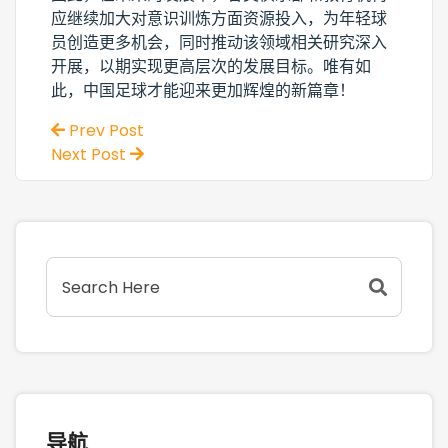
应继续加大对意识训炼方面资源投入，为年轻球
员创造更多机会，同时推动该领域相关研究深入
开展，以期实现更高层次的发展目标。唯有如
此，中国足球才能迎来更加辉煌的新篇章！
Prev Post
Next Post
导航