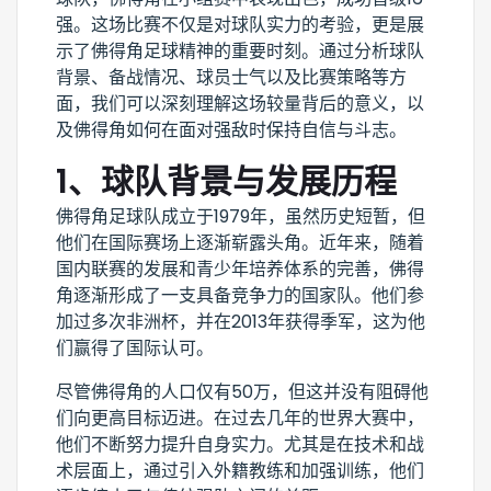
强。这场比赛不仅是对球队实力的考验，更是展
示了佛得角足球精神的重要时刻。通过分析球队
背景、备战情况、球员士气以及比赛策略等方
面，我们可以深刻理解这场较量背后的意义，以
及佛得角如何在面对强敌时保持自信与斗志。
1、球队背景与发展历程
佛得角足球队成立于1979年，虽然历史短暂，但
他们在国际赛场上逐渐崭露头角。近年来，随着
国内联赛的发展和青少年培养体系的完善，佛得
角逐渐形成了一支具备竞争力的国家队。他们参
加过多次非洲杯，并在2013年获得季军，这为他
们赢得了国际认可。
尽管佛得角的人口仅有50万，但这并没有阻碍他
们向更高目标迈进。在过去几年的世界大赛中，
他们不断努力提升自身实力。尤其是在技术和战
术层面上，通过引入外籍教练和加强训练，他们