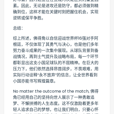
素。因此，无论是进攻还是防守，都必须做到精
确到位，这样才能在关键时刻把握住机会，实现
逆转或保平争胜。
总结：
综上所述，佛得角以自信迎战世界杯16强对手阿
根廷，不仅体现了其勇气与决心，也是他们多年
努力奋斗成果的一次集中展现。从球队背景到备
战情况，再到士气提升及战略布局，每一个环节
都彰显出这支小国足球队的不屈精神。在巨大的
压力下，他们依然选择昂首阔步，不畏艰难，用
实际行动诠释“永不放弃”的信念，让全世界看到
小国亦能书写辉煌篇章。
No matter the outcome of the match, 佛得
角已经用自己的坚持向世人展示了一种勇敢追
梦、不懈拼搏的人生态度。这不仅激励着更多年
轻人追求自己的梦想，也让我们明白，只要心怀