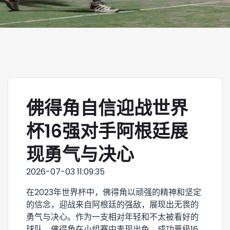
佛得角自信迎战世界
杯16强对手阿根廷展
现勇气与决心
2026-07-03 11:09:35
在2023年世界杯中，佛得角以顽强的精神和坚定
的信念，迎战来自阿根廷的强敌，展现出无畏的
勇气与决心。作为一支相对年轻和不太被看好的
球队，佛得角在小组赛中表现出色，成功晋级16