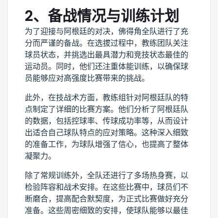
2、备战情况与训练计划
为了迎接与阿根廷的对决，佛得角全队进行了充
分而严谨的备战。在选拔过程中，教练团队关注
球员状态，并挑选出最具潜力和竞技状态最佳的
运动员。同时，他们还注重体能训练，以确保球
员能够应对高强度比赛带来的挑战。
此外，在技战术方面，教练组针对阿根廷队的特
点制定了详细的比赛方案。他们分析了阿根廷队
的数据，包括控球率、传球成功率等，从而设计
出适合自己球队特点的应对策略。这种深入细致
的准备工作，为球队增强了信心，也提高了整体
凝聚力。
除了常规训练外，全队还进行了多场热身赛，以
检验阵容和战术安排。在这些比赛中，球员们不
断磨合，提高配合默契度，为正式比赛做好充分
准备。这些周密细致的安排，使球队能够以最佳