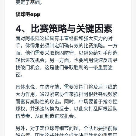
奠定了基础。
谈球吧app
4、比赛策略与关键因素
面对阿根廷这样具有丰富经验和强大实力的对
手，佛得角必须制定明确有效的比赛策略。一方
面，他们需要采取稳固防守，以避免给对手创造
轻松进攻机会；另一方面，也要利用快速反击寻
找破门机会，这是他们争取胜利的一条重要途
径。
具体来说，在防守端，需要发挥门将及后卫线的
大力作用，通过紧密协作来抵挡阿根廷锋线频繁
而富有威胁性的攻击。同时，中场要善于抢夺控
球权，并迅速转换为反击，以此来打乱阿根廷队
伍节奏，从而制造进攻机会。
另外，对于定位球等细节问题，全队也要提前做
好布置，因为这些往往会成为决定胜负的重要因