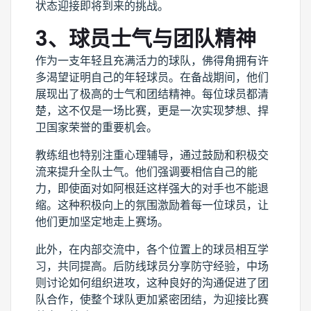
状态迎接即将到来的挑战。
3、球员士气与团队精神
作为一支年轻且充满活力的球队，佛得角拥有许
多渴望证明自己的年轻球员。在备战期间，他们
展现出了极高的士气和团结精神。每位球员都清
楚，这不仅是一场比赛，更是一次实现梦想、捍
卫国家荣誉的重要机会。
教练组也特别注重心理辅导，通过鼓励和积极交
流来提升全队士气。他们强调要相信自己的能
力，即使面对如阿根廷这样强大的对手也不能退
缩。这种积极向上的氛围激励着每一位球员，让
他们更加坚定地走上赛场。
此外，在内部交流中，各个位置上的球员相互学
习，共同提高。后防线球员分享防守经验，中场
则讨论如何组织进攻，这种良好的沟通促进了团
队合作，使整个球队更加紧密团结，为迎接比赛