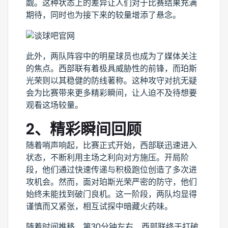
觑。这种状态上的差异让人们对于比赛结果充满
期待，同时也为接下来的较量增添了悬念。
此外，两队阵容中的明星球员也成为了媒体关注
的焦点。西部联有着极具威胁性的前锋，而珀斯
光荣则以其稳健的防线著称。这种攻守对抗无疑
会为比赛带来更多精彩瞬间，让人迫不及待想要
观看这场较量。
2、精彩瞬间回顾
随着哨声响起，比赛正式开始，西部联迅速进入
状态，不断利用主场之利向对方施压。开局阶
段，他们通过快速传递与积极跑位创造了多次进
攻机会。然而，面对珀斯光荣严密的防守，他们
始终未能找到破门良机。这一阶段，两队均显得
谨慎而又紧张，相互试探中暗藏火药味。
随着时间推移，第30分钟左右，西部联终于打破