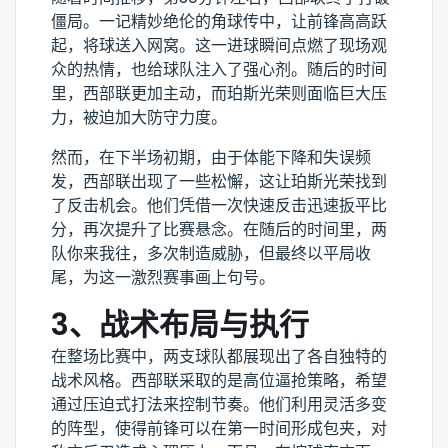
僵局。一记精妙绝伦的角球传中，让前锋高高跃
起，将球送入网窝。这一进球瞬间点燃了现场观
众的热情，也给球队注入了强心剂。随后的时间
里，西部联更加主动，而珀斯光荣则面临巨大压
力，被迫加大防守力度。
然而，在下半场初期，由于体能下降和失误频
发，西部联出现了一些松懈，这让珀斯光荣找到
了反击机会。他们凭借一次快速反击迅速扳平比
分，再次提升了比赛悬念。在随后的时间里，两
队你来我往，多次制造威胁，但最终以平局收
尾，为这一激烈赛事画上句号。
3、战术布局与执行
在整场比赛中，两支球队都展现出了各自独特的
战术风格。西部联采取的是高位逼抢策略，希望
通过压迫式打法来控制节奏。他们利用灵活多变
的阵型，使得前锋可以在第一时间形成包夹，对