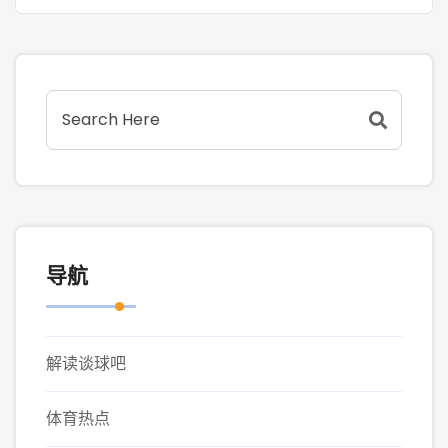
导航
解读谈球吧
体育热点