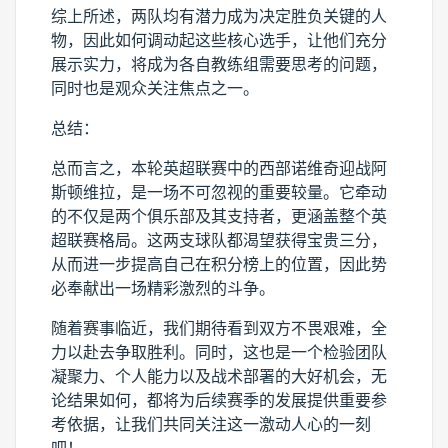
综上所述，两队均有潜力成为决定胜负关键的人
物，因此如何调动起这些核心选手，让他们充分
展示实力，将成为各自教练组需要思考的问题，
同时也是观众关注焦点之一。
总结：
总而言之，本轮英超联赛中的西部诺维奇迎战阿
斯顿维拉，是一场不可忽视的重要较量。它牵动
的不仅是两个俱乐部及其支持者，更涵盖整个英
超联赛格局。这两支球队都渴望获得宝贵三分，
从而进一步提高自己在积分榜上的位置，因此势
必奉献出一场精彩激烈的斗争。
随着赛事临近，我们期待看到双方不畏艰难，全
力以赴去争取胜利。同时，这也是一个检验团队
凝聚力、个人能力以及战术部署的大好机会，无
论结果如何，都将为后续赛季的发展提供重要参
考依据，让我们共同关注这一激动人心的一刻