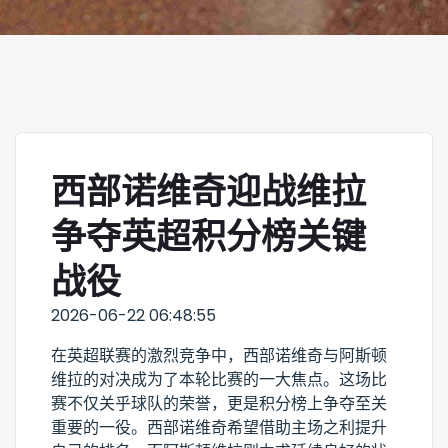
西部诺维奇迎战维拉
争夺英超积分榜关键
战役
2026-06-22 06:48:55
在英超联赛的激烈竞争中，西部诺维奇与阿斯顿
维拉的对决成为了本轮比赛的一大焦点。这场比
赛不仅关乎球队的荣誉，更是积分榜上争夺至关
重要的一役。西部诺维奇希望借助主场之利提升