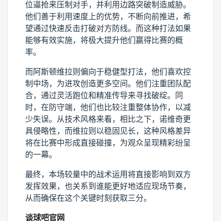
位逼抢来压制对手，并利用边路突破制造威胁。
他们善于利用速度上的优势，不断向前推进，希
望通过快速反击打破对方防线。而这种打法如果
能够有效实施，将极大提升他们赢得比赛的概
率。
而阿斯顿维拉则偏向于稳健型打法，他们喜欢控
制中场，为进攻创造更多空间。他们注重团队配
合，通过灵活跑位和精准传导来寻找破绽。同
时，在防守端，他们也比较注重整体协作，以减
少失误。从技术风格来看，相比之下，诺维奇更
具侵略性，而维拉则以稳固见长，这种风格差异
将在比赛中形成直接碰撞，为观众呈现精彩纷呈
的一幕。
最终，本场较量中的战术运用将直接影响到双方
发挥效果，也关系到谁能更好地适应现场节奏，
从而确保在这个关键时刻获取三分。
谈球吧官网