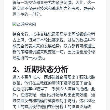
得每一场交锋都显得尤为紧张刺激。因此，这一
轮交锋不仅是对技术和战术能力的考验，更是心
理斗争的一部分。
综合来看，以往交锋记录虽显示出阿斯顿维拉稍
占上风，但对于本轮比赛来说，过往的数据并不
能完全代表未来的发展趋势。双方都有可能通过
新的策略和调整来改变这一切，因此这也是令球
迷期待的一大战役。
2、近期状态分析
进入本赛季以来，西部诺维奇展现出了强烈求胜
欲望。他们在主教练的带领下逐渐找回了自信，
在近期赛事中取得了一系列令人满意的成绩。此
外，在进攻端，他们也开始展现出更高效能，通
过快速反击和精确传递撕裂对手防线。这种积极
向上的态度使得他们在积分榜上的位置逐渐改