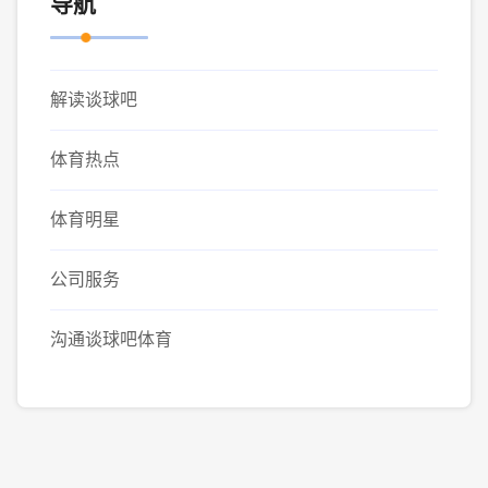
导航
解读谈球吧
体育热点
体育明星
公司服务
沟通谈球吧体育