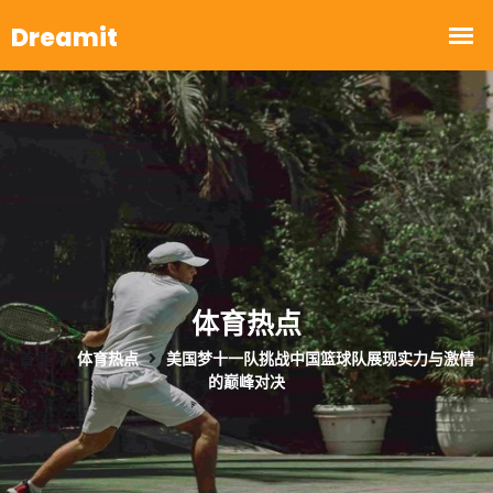
体育热点
首页
体育热点
美国梦十一队挑战中国篮球队展现实力与激情
的巅峰对决