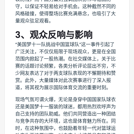
守，以保证不轻易给对手机会。这种截然不同的
风格碰撞，使得整场比赛充满悬念，也吸引了大
量观众驻足观看。
3、观众反响与影响
“美国梦十一队挑战中国篮球队”这一事件引起了
广泛关注，不仅仅局限于现场观众，更是在全国
范围内掀起了一股热潮。在社交媒体上，关于比
赛的话题讨论频繁，各类分析评论层出不穷，不
少网友表达了对于两支球队表现的不懈期待和赞
赏。此外，大量媒体对此次赛事进行了深入报
道，将其视为展示国际体育交流的重要时刻。
现场气氛可谓火爆，无论是身穿中国国家队球衣
还是美国梦十一服装的球迷，都用热烈欢呼声为
自己支持的团队助威。他们共同营造出一种团结
与竞争共存的大环境，这也是体育魅力所在。同
时，在这种氛围中，也鼓励着年轻一代对篮球运