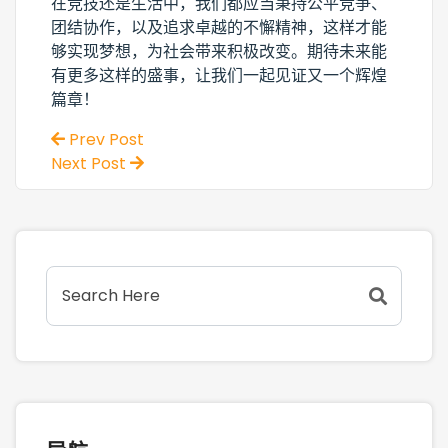
在竞技还是生活中，我们都应当秉持公平竞争、
团结协作，以及追求卓越的不懈精神，这样才能
够实现梦想，为社会带来积极改变。期待未来能
有更多这样的盛事，让我们一起见证又一个辉煌
篇章！
Prev Post
Next Post