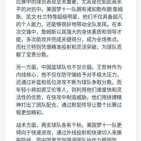
比赛中的球员表现至关重要，尤其是在如此高水
平的对抗中。美国梦十一队拥有诸如勒布朗·詹姆
斯、凯文·杜兰特等超级明星，他们不仅具备超凡
的个人能力，还能够很好地带动全队发挥。在本
次交锋中，詹姆斯以其强大的身体素质和领导才
能，多次助攻并完成关键得分，成为全场焦点。
而杜兰特则凭借精准投射和灵活突破，为球队贡
献了宝贵分数。
另一方面，中国篮球队也不甘示弱。王哲林作为
内线核心，他不仅在防守端给予对手极大压力，
还通过补篮和低位进攻不断为球队争取分数。而
年轻小将如郭艾伦等人，则利用他们速度快和灵
活性的优势，在快攻中制造威胁。他们用拼搏精
神打出了团队配合，通过默契传导让整个比赛过
程更加精彩。
战术方面，两支球队各有千秋。美国梦十一队更
倾向于快速进攻，通过外线投射和快速切入来撕
裂防线，而中国男篮则强调团队协作与稳固防