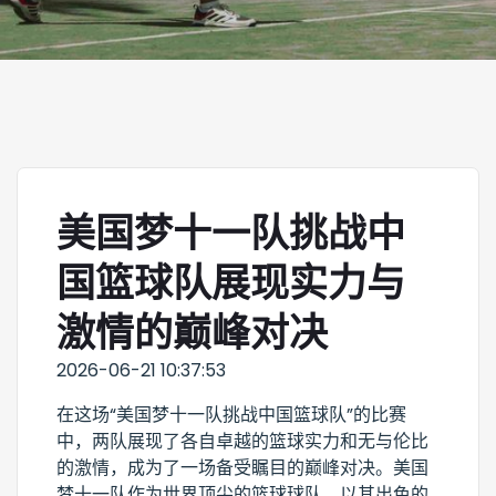
美国梦十一队挑战中
国篮球队展现实力与
激情的巅峰对决
2026-06-21 10:37:53
在这场“美国梦十一队挑战中国篮球队”的比赛
中，两队展现了各自卓越的篮球实力和无与伦比
的激情，成为了一场备受瞩目的巅峰对决。美国
梦十一队作为世界顶尖的篮球球队，以其出色的