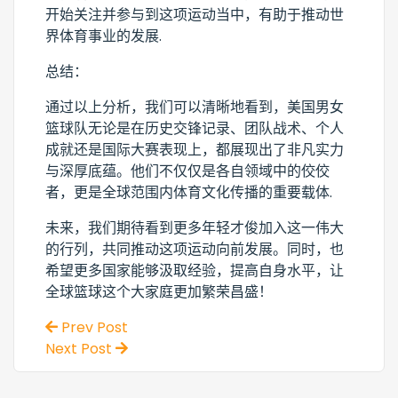
开始关注并参与到这项运动当中，有助于推动世
界体育事业的发展.
总结：
通过以上分析，我们可以清晰地看到，美国男女
篮球队无论是在历史交锋记录、团队战术、个人
成就还是国际大赛表现上，都展现出了非凡实力
与深厚底蕴。他们不仅仅是各自领域中的佼佼
者，更是全球范围内体育文化传播的重要载体.
未来，我们期待看到更多年轻才俊加入这一伟大
的行列，共同推动这项运动向前发展。同时，也
希望更多国家能够汲取经验，提高自身水平，让
全球篮球这个大家庭更加繁荣昌盛！
Prev Post
Next Post