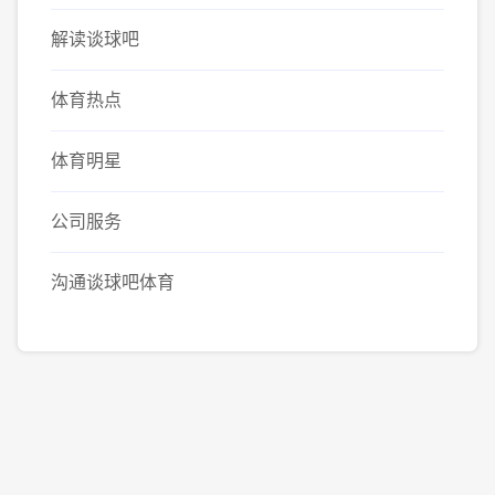
解读谈球吧
体育热点
体育明星
公司服务
沟通谈球吧体育