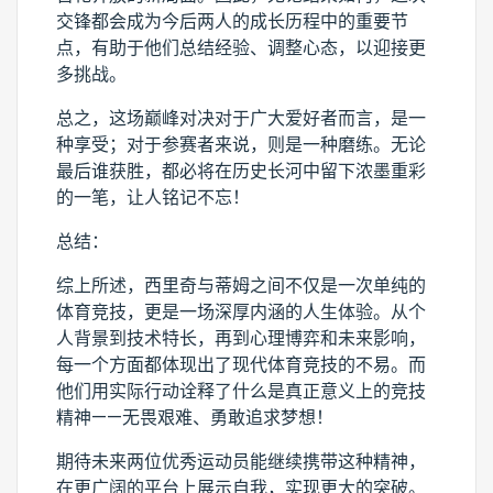
交锋都会成为今后两人的成长历程中的重要节
点，有助于他们总结经验、调整心态，以迎接更
多挑战。
总之，这场巅峰对决对于广大爱好者而言，是一
种享受；对于参赛者来说，则是一种磨练。无论
最后谁获胜，都必将在历史长河中留下浓墨重彩
的一笔，让人铭记不忘！
总结：
综上所述，西里奇与蒂姆之间不仅是一次单纯的
体育竞技，更是一场深厚内涵的人生体验。从个
人背景到技术特长，再到心理博弈和未来影响，
每一个方面都体现出了现代体育竞技的不易。而
他们用实际行动诠释了什么是真正意义上的竞技
精神——无畏艰难、勇敢追求梦想！
期待未来两位优秀运动员能继续携带这种精神，
在更广阔的平台上展示自我，实现更大的突破。