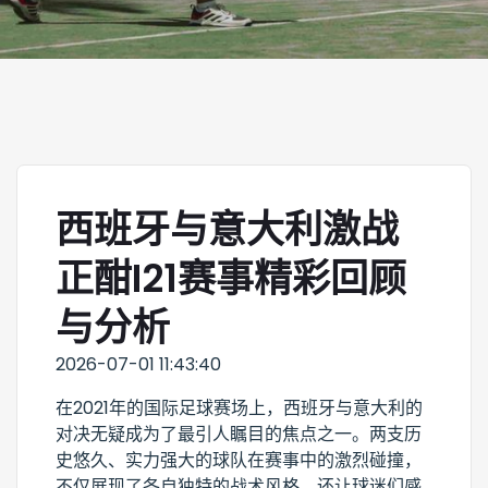
西班牙与意大利激战
正酣I21赛事精彩回顾
与分析
2026-07-01 11:43:40
在2021年的国际足球赛场上，西班牙与意大利的
对决无疑成为了最引人瞩目的焦点之一。两支历
史悠久、实力强大的球队在赛事中的激烈碰撞，
不仅展现了各自独特的战术风格，还让球迷们感