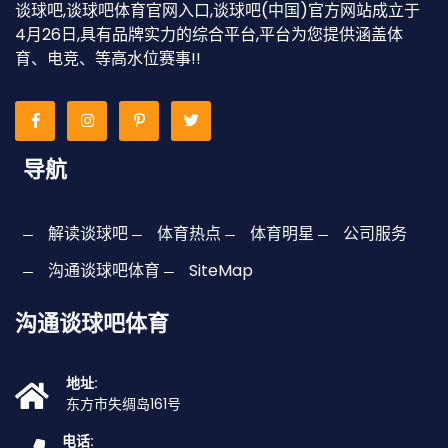
谈球吧,谈球吧体育官网入口,谈球吧(中国)官方网站成立于
4月26日,具有品牌实力的综合平台,平台为您提供涵盖体
育、电竞、等高水位赛事!!
导航
解读谈球吧
体育热点
体育明星
公司服务
沟通谈球吧体育
SiteMap
沟通谈球吧体育
地址:
东方市失绸岛161号
电话: