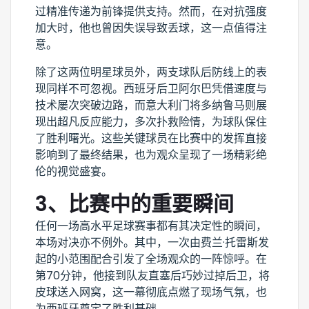
过精准传递为前锋提供支持。然而，在对抗强度
加大时，他也曾因失误导致丢球，这一点值得注
意。
除了这两位明星球员外，两支球队后防线上的表
现同样不可忽视。西班牙后卫阿尔巴凭借速度与
技术屡次突破边路，而意大利门将多纳鲁马则展
现出超凡反应能力，多次扑救险情，为球队保住
了胜利曙光。这些关键球员在比赛中的发挥直接
影响到了最终结果，也为观众呈现了一场精彩绝
伦的视觉盛宴。
3、比赛中的重要瞬间
任何一场高水平足球赛事都有其决定性的瞬间，
本场对决亦不例外。其中，一次由费兰·托雷斯发
起的小范围配合引发了全场观众的一阵惊呼。在
第70分钟，他接到队友直塞后巧妙过掉后卫，将
皮球送入网窝，这一幕彻底点燃了现场气氛，也
为西班牙奠定了胜利基础。