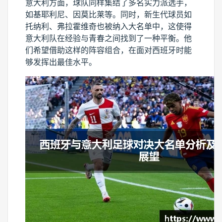
意大利方面，球队同样集结了多名实力派选手，
如基耶利尼、因莫比莱等。同时，新生代球员如
托纳利、弗拉霍维奇也被纳入大名单中，这使得
意大利队在经验与青春之间找到了一种平衡。他
们希望借助这样的阵容组合，在面对西班牙时能
够发挥出最佳水平。