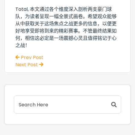
Total, 本文通过各个维度深入剖析两支豪门球
队，为读者呈现一幅全景式画卷。希望观众能够
从中获取关于这场焦点之战更多的信息，以便更
好地享受即将到来的精彩赛事。不管最终结果如
何，相信这必定是一场震撼心灵且值得铭记于心
之战！
Prev Post
Next Post