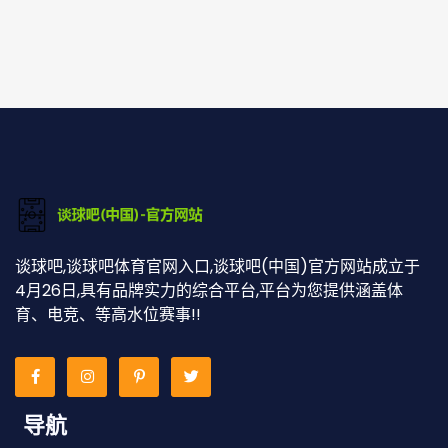
谈球吧,谈球吧体育官网入口,谈球吧(中国)官方网站成立于
4月26日,具有品牌实力的综合平台,平台为您提供涵盖体
育、电竞、等高水位赛事!!
导航