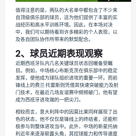
值得注意的是，两队的大名单中都包含了不少来
自顶级俱乐部的球员，这为他们提供了丰富的实
战经历和高水平训练环境。因此，在本场对决
中，我们可以期待看到许多精彩的个人表现，以
及各自团队协作所带来的默契配合。
2、球员近期表现观察
近期西班牙队内几名关键球员状态回暖备受瞩
目。例如，中场核心布斯克茨在俱乐部中的稳定
发挥，使他成为球队组织进攻的重要一环。而前
锋线上的费兰·托雷斯则凭借其快速突破能力及射
门技术，在最近几场友谊赛中频频破门，他有望
成为西班牙进攻端的一把尖刀。
相较而言，意大利阵中的因莫比莱同样展现了出
色的状态，他不仅仅是锋线上的终结者，还能积
极参与到整体进攻当中。此外，中场的新星托纳
利近年来逐渐崭露头角，其控球能力和传导速度