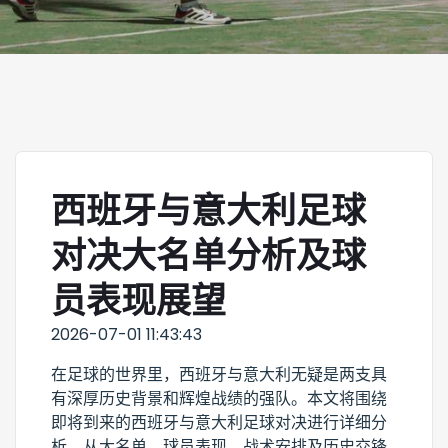
西班牙与意大利足球
对决大名单分析及球
员表现展望
2026-07-01 11:43:43
在足球的世界里，西班牙与意大利无疑是两支具
有深厚历史背景和辉煌战绩的强队。本文将围绕
即将到来的西班牙与意大利足球对决进行详细分
析，从大名单、球员表现、战术安排及历史交锋