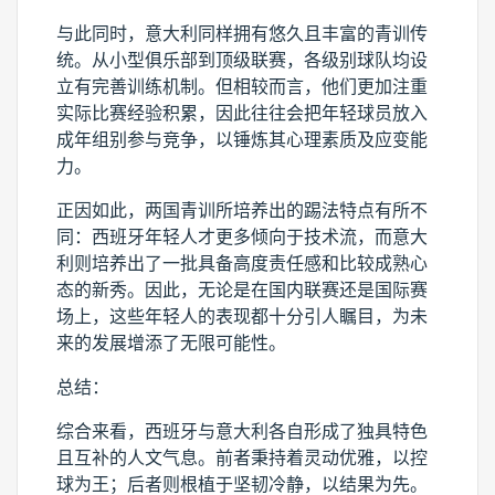
与此同时，意大利同样拥有悠久且丰富的青训传
统。从小型俱乐部到顶级联赛，各级别球队均设
立有完善训练机制。但相较而言，他们更加注重
实际比赛经验积累，因此往往会把年轻球员放入
成年组别参与竞争，以锤炼其心理素质及应变能
力。
正因如此，两国青训所培养出的踢法特点有所不
同：西班牙年轻人才更多倾向于技术流，而意大
利则培养出了一批具备高度责任感和比较成熟心
态的新秀。因此，无论是在国内联赛还是国际赛
场上，这些年轻人的表现都十分引人瞩目，为未
来的发展增添了无限可能性。
总结：
综合来看，西班牙与意大利各自形成了独具特色
且互补的人文气息。前者秉持着灵动优雅，以控
球为王；后者则根植于坚韧冷静，以结果为先。