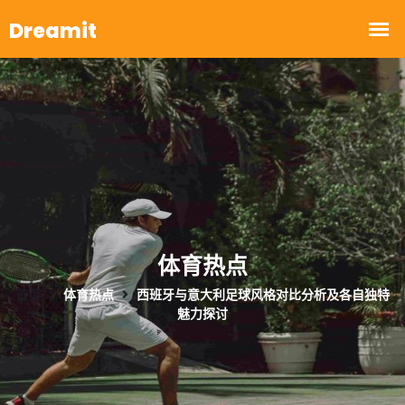
体育热点
首页
体育热点
西班牙与意大利足球风格对比分析及各自独特
魅力探讨