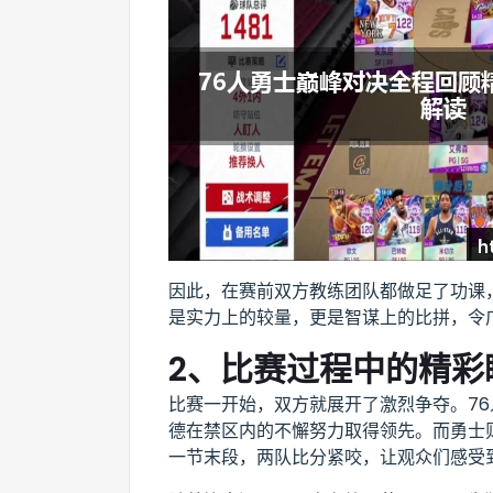
因此，在赛前双方教练团队都做足了功课
是实力上的较量，更是智谋上的比拼，令
2、比赛过程中的精彩
比赛一开始，双方就展开了激烈争夺。7
德在禁区内的不懈努力取得领先。而勇士
一节末段，两队比分紧咬，让观众们感受