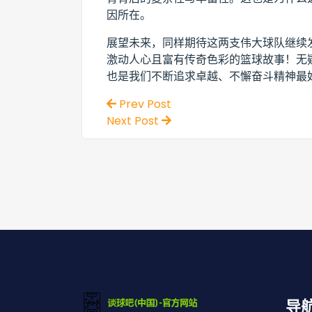
因所在。
展望未来，同样期待这两支伟大球队继续
激动人心且富有传奇色彩的篮球故事！无
也是我们不断追求卓越、不懈奋斗精神最
Prev Post
Next Post
导