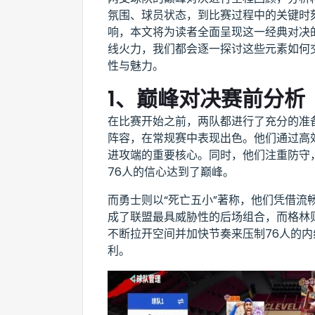
氛围、球员状态，到比赛过程中的关键时
响，本文将为读者全面呈现这一经典对决
线火力，我们都会逐一探讨这些元素如何
性与魅力。
1、巅峰对决赛前分析
在比赛开始之前，两队都进行了充分的准
阵容，在常规赛中表现出色。他们通过高效
进攻端的重要核心。同时，他们注重防守
76人的信心达到了巅峰。
而勇士则以“死亡五小”著称，他们凭借流
成了联盟最具威胁性的后场组合，而格林
不断拉开空间并加快节奏来压制76人的
利。