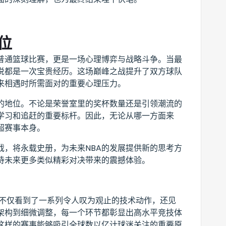
位
普通篮球比赛，更是一场心理博弈与战略斗争。当最
说都是一次宝贵经历。这场巅峰之战提升了双方球队
来相遇时所需面对的重要心理压力。
的地位。不论是荣誉室里的奖杯数量还是引领潮流的
学习和追赶的重要标杆。因此，无论从哪一方面来
超赛事本身。
戏，将永载史册，为未来NBA的发展提供新的思考方
待未来更多类似精彩对决带来的震撼体验。
们不仅看到了一系列令人叹为观止的技术动作，还见
架构到细微调整，每一个环节都彰显出高水平竞技体
这样的赛事能够吸引全球数以亿计球迷关注的重要原