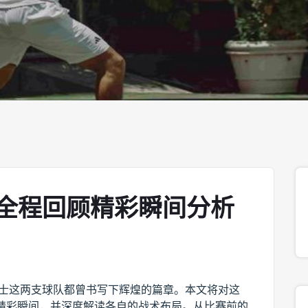
决全程回顾精彩瞬间分析
勇士这两支球队都曾书写下辉煌的篇章。本文将对这
精彩瞬间，并深度解读各自的战术布局。从比赛前的