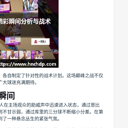
，各自制定了针对性的战术计划。这场巅峰之战不仅
广大球迷充满期待。
瞬间
6人在主场观众的助威声中迅速进入状态，通过恩比
则不甘示弱，通过库里的三分球不断缩小分差。在第
到了一种悬念丛生的紧张气氛。