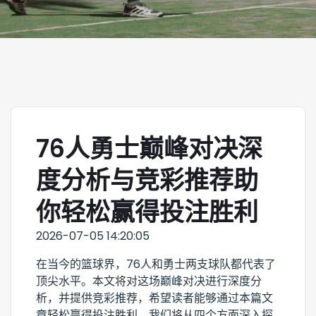
76人勇士巅峰对决深
度分析与竞彩推荐助
你轻松赢得投注胜利
2026-07-05 14:20:05
在当今的篮球界，76人和勇士两支球队都代表了
顶尖水平。本文将对这场巅峰对决进行深度分
析，并提供竞彩推荐，希望读者能够通过本篇文
章轻松赢得投注胜利。我们将从四个方面深入探